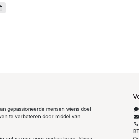
V
 van gepassioneerde mensen wiens doel
even te verbeteren door middel van
B
n ontworpen voor particulieren, kleine
Op