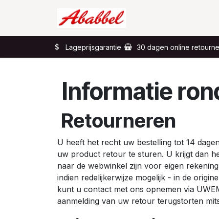
Skip to Content
Home
Wat?
Lageprijsgarantie
30 dagen online retourn
Informatie ron
Retourneren
U heeft het recht uw bestelling tot 14 da
uw product retour te sturen. U krijgt dan h
naar de webwinkel zijn voor eigen rekening
indien redelijkerwijze mogelijk - in de or
kunt u contact met ons opnemen via UWEMA
aanmelding van uw retour terugstorten mits