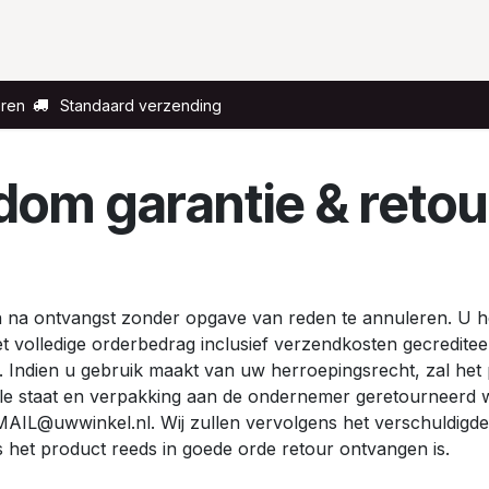
Voor wie?
Gelegenheid
Over ons
eren
Standaard verzending
dom garantie & retou
gen na ontvangst zonder opgave van reden te annuleren. U
et volledige orderbedrag inclusief verzendkosten gecreditee
. Indien u gebruik maakt van uw herroepingsrecht, zal het
iginele staat en verpakking aan de ondernemer geretourneerd
IL@uwwinkel.nl. Wij zullen vervolgens het verschuldigd
 het product reeds in goede orde retour ontvangen is.