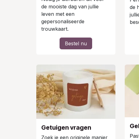
de mooiste dag van jullie
de 
leven met een
jull
gepersonaliseerde
besc
trouwkaart.
Bestel nu
Ge
Getuigen vragen
Pas
Zoek je een originele manier