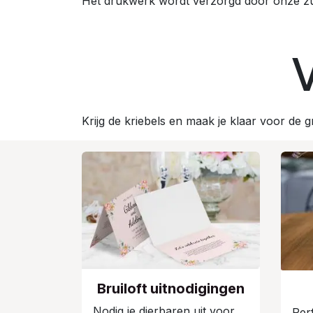
Het drukwerk wordt verzorgd door onze zu
V
Krijg de kriebels en maak je klaar voor de g
Bruiloft uitnodigingen
Nodig je dierbaren uit voor
Per