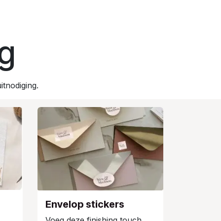
ag
itnodiging.
Envelop stickers
Voeg deze finishing touch