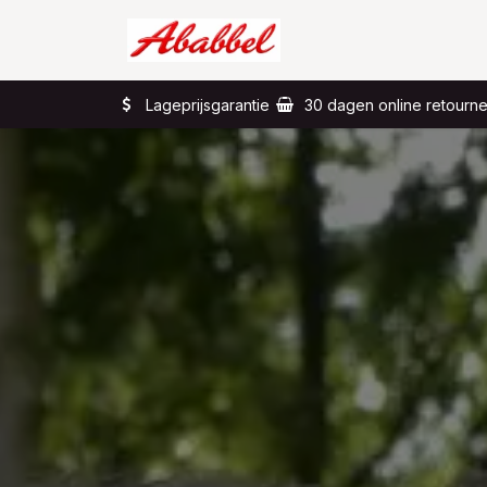
Skip to Content
Home
Wat?
Lageprijsgarantie
30 dagen online retourn