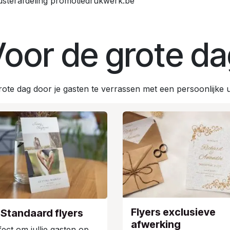
sterafdeling promotiedrukwerk.be
oor de grote d
rote dag door je gasten te verrassen met een persoonlijke u
Flyers exclusieve
Standaard flyers
afwerking
fect om jullie gasten op