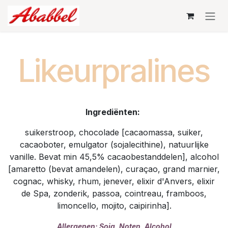
Skip to Content
Likeurpralines
Ingrediënten:
suikerstroop, chocolade [cacaomassa, suiker,
cacaoboter, emulgator (sojalecithine), natuurlijke
vanille. Bevat min 45,5% cacaobestanddelen], alcohol
[amaretto (bevat amandelen), curaçao, grand marnier,
cognac, whisky, rhum, jenever, elixir d'Anvers, elixir
de Spa, zonderik, passoa, cointreau, framboos,
limoncello, mojito, caipirinha].
Allergenen:
Soja, Noten, Alcohol