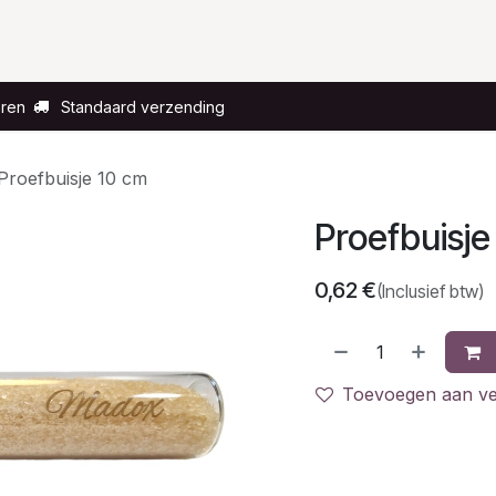
Voor wie?
Gelegenheid
Over ons
eren
Standaard verzending
Proefbuisje 10 cm
Proefbuisje
0,62
€
(Inclusief btw)
Toevoegen aan ver