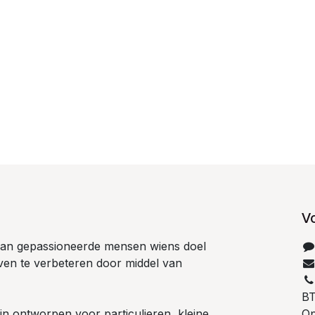
V
 van gepassioneerde mensen wiens doel
even te verbeteren door middel van
B
n ontworpen voor particulieren, kleine
Op