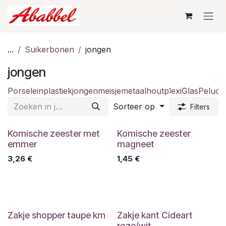
Overslaan naar inhoud
...
Suikerbonen
jongen
jongen
Porselein
plastiek
jongen
meisje
metaal
hout
plexi
Glas
Peluch
Sorteer op
Filters
Komische zeester met
Komische zeester
emmer
magneet
3,26
€
1,45
€
Zakje shopper taupe km
Zakje kant Cideart
roze/wit