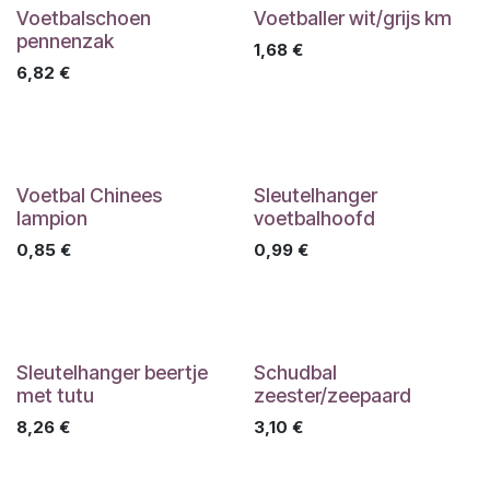
Voetbalschoen
Voetballer wit/grijs km
pennenzak
1,68
€
6,82
€
Voetbal Chinees
Sleutelhanger
lampion
voetbalhoofd
0,85
€
0,99
€
Sleutelhanger beertje
Schudbal
met tutu
zeester/zeepaard
8,26
€
3,10
€