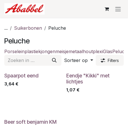
Overslaan naar inhoud
...
Suikerbonen
Peluche
Peluche
Porselein
plastiek
jongen
meisje
metaal
hout
plexi
Glas
Peluch
Sorteer op
Filters
Spaarpot eend
Eendje "Kikki" met
lichtjes
3,64
€
1,07
€
Beer soft benjamin KM