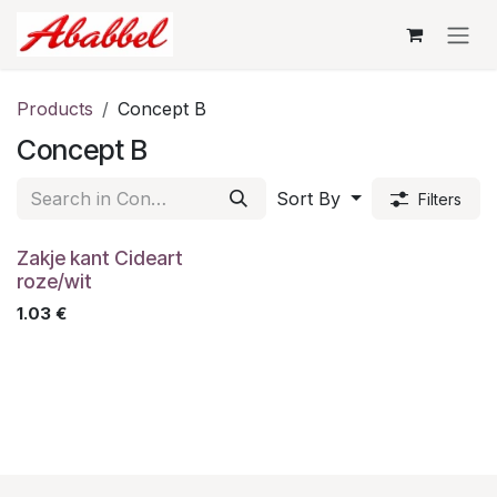
Skip to Content
Products
Concept B
Concept B
Sort By
Filters
Zakje kant Cideart
roze/wit
1.03
€