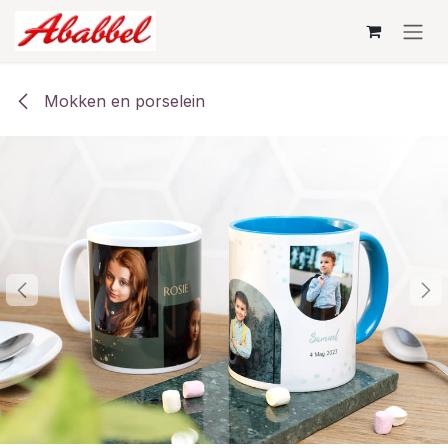
Overslaan naar inhoud
Mokken en porselein