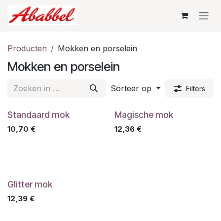
Overslaan naar inhoud
Producten
Mokken en porselein
Mokken en porselein
Sorteer op
Filters
Standaard mok
Magische mok
10,70
€
12,36
€
Glitter mok
12,39
€