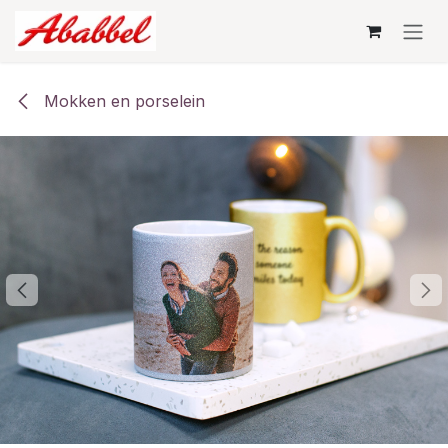
Overslaan naar inhoud
Mokken en porselein