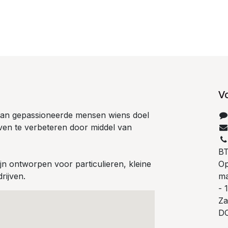
V
 van gepassioneerde mensen wiens doel
even te verbeteren door middel van
B
n ontworpen voor particulieren, kleine
Op
rijven.
ma
- 
Za
D