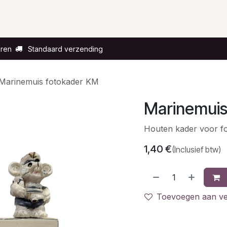
Voor wie?
Gelegenheid
Over ons
eren
Standaard verzending
Marinemuis fotokader KM
Marinemuis
Houten kader voor f
1,40
€
(Inclusief btw)
Toevoegen aan ver