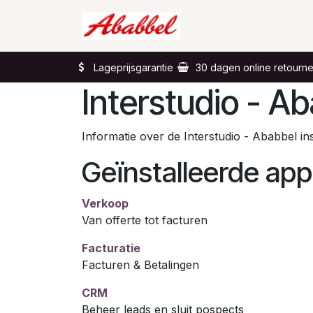
Overslaan naar inhoud
Home
Wat?
Lageprijsgarantie
30 dagen online retourn
Interstudio - A
Informatie over de Interstudio - Ababbel i
Geïnstalleerde appl
Verkoop
Van offerte tot facturen
Facturatie
Facturen & Betalingen
CRM
Beheer leads en sluit pospects