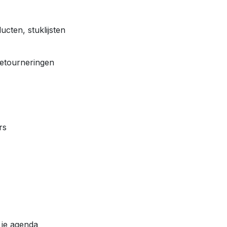
cten, stuklijsten
retourneringen
rs
 je agenda