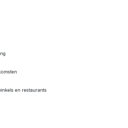
ing
komsten
winkels en restaurants