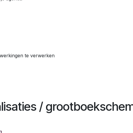
ewerkingen te verwerken
alisaties / grootboeksche
n