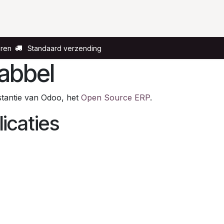
Voor wie?
Gelegenheid
Over ons
eren
Standaard verzending
babbel
nstantie van Odoo, het
Open Source ERP
.
icaties