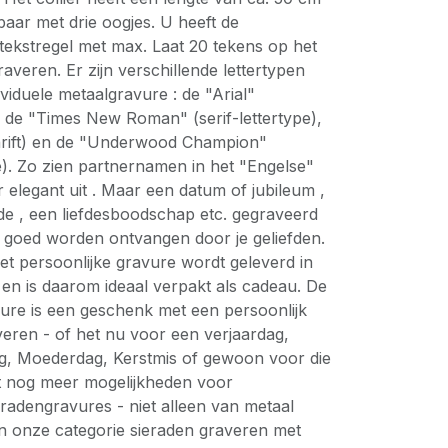
lbaar met drie oogjes. U heeft de
tekstregel met max. Laat 20 tekens op het
graveren. Er zijn verschillende lettertypen
viduele metaalgravure : de "Arial"
, de "Times New Roman" (serif-lettertype),
hrift) en de "Underwood Champion"
e). Zo zien partnernamen in het "Engelse"
r elegant uit . Maar een datum of jubileum ,
de , een liefdesboodschap etc. gegraveerd
r goed worden ontvangen door je geliefden.
et persoonlijke gravure wordt geleverd in
s en is daarom ideaal verpakt als cadeau. De
ure is een geschenk met een persoonlijk
veren - of het nu voor een verjaardag,
dag, Moederdag, Kerstmis of gewoon voor die
ndt nog meer mogelijkheden voor
radengravures - niet alleen van metaal
in onze categorie sieraden graveren met