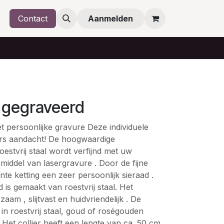
Contact
Aanmelden
g gegraveerd
t persoonlijke gravure Deze individuele
ers aandacht! De hoogwaardige
estvrij staal wordt verfijnd met uw
 middel van lasergravure . Door de fijne
ante ketting een zeer persoonlijk sieraad .
 is gemaakt van roestvrij staal. Het
zaam , slijtvast en huidvriendelijk . De
r in roestvrij staal, goud of roségouden
 Het collier heeft een lengte van ca. 50 cm