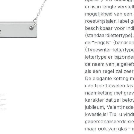
en is in lengte verste
mogelijkheid van een 
roestvrijstalen label 
beschikbaar voor indi
(standaardlettertype)
de "Engels" (handsc
(Typewriter-lettertyp
lettertype er bijzonde
de naam van je gelief
als een regel zal zee
De elegante ketting m
een fijne fluwelen ta
naamketting met grav
karakter dat zal beto
jubileum, Valentijns
kwestie is! Tip: u vi
gepersonaliseerde sie
maar ook van glas - 