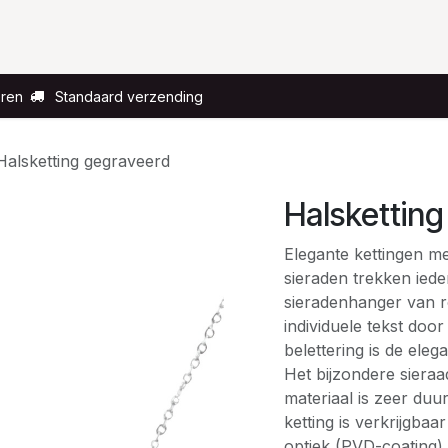
Voor wie?
Gelegenheid
Over ons
eren
Standaard verzending
Halsketting gegraveerd
Halskettin
Elegante kettingen me
sieraden trekken ied
sieradenhanger van ro
individuele tekst door
belettering is de eleg
Het bijzondere sieraad
materiaal is zeer duur
ketting is verkrijgbaa
optiek (PVD-coating).