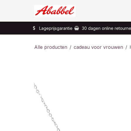
Overslaan naar inhoud
Home
Wat?
Lageprijsgarantie
30 dagen online retourn
Alle producten
cadeau voor vrouwen