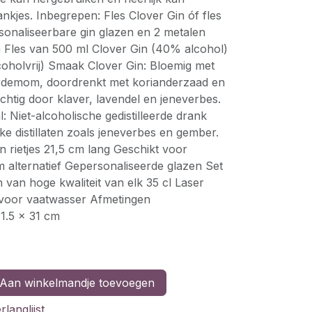
nkjes. Inbegrepen: Fles Clover Gin óf fles
sonaliseerbare gin glazen en 2 metalen
in Fles van 500 ml Clover Gin (40% alcohol)
coholvrij) Smaak Clover Gin: Bloemig met
ardemom, doordrenkt met korianderzaad en
htig door klaver, lavendel en jeneverbes.
 Niet-alcoholische gedistilleerde drank
ke distillaten zoals jeneverbes en gember.
len rietjes 21,5 cm lang Geschikt voor
alternatief Gepersonaliseerde glazen Set
 van hoge kwaliteit van elk 35 cl Laser
 voor vaatwasser Afmetingen
1.5 x 31 cm
)
Aan winkelmandje toevoegen
langlijst