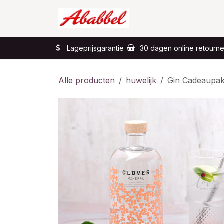
Overslaan naar inhoud
Home
Wat?
Lageprijsgarantie
30 dagen online retourn
Alle producten
huwelijk
Gin Cadeaupak