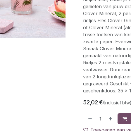
genieten van jouw dra
Clover Mineral, 2 per
rietjes Fles Clover G
of Clover Mineral (al
frisse toetsen van k
zwarte peper. Evenwic
Smaak Clover Mineral:
gemaakt van natuurlij
Rietjes 2 roestvrijsta
vaatwasser Duurzaam 
van 2 longdrinkglazen
gegraveerd Geschikt
geschenkdoos: 35 x 1
52,02
€
(Inclusief btw
Toevoegen aan ver