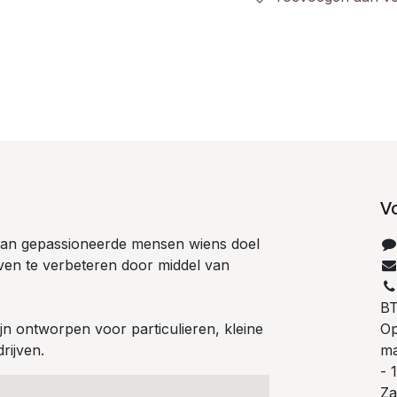
V
 van gepassioneerde mensen wiens doel
even te verbeteren door middel van
B
n ontworpen voor particulieren, kleine
Op
rijven.
ma
- 
Za