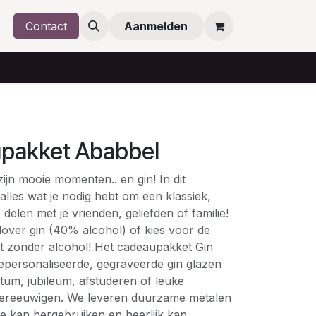
Contact
Aanmelden
pakket Ababbel
zijn mooie momenten.. en gin! In dit
lles wat je nodig hebt om een ​​klassiek,
 delen met je vrienden, geliefden of familie!
lover gin (40% alcohol) of kies voor de
nt zonder alcohol! Het cadeaupakket Gin
epersonaliseerde, gegraveerde gin glazen
atum, jubileum, afstuderen of leuke
reeuwigen. We leveren duurzame metalen
 ze kan hergebruiken en heerlijk kan