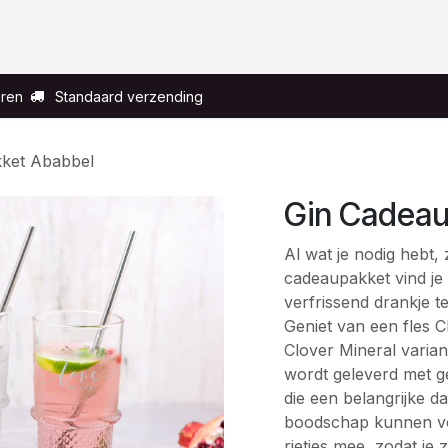
Voor wie?
Gelegenheid
Over ons
eren
Standaard verzending
ket Ababbel
Gin Cadeau
Al wat je nodig hebt, 
cadeaupakket vind je a
verfrissend drankje te
Geniet van een fles C
Clover Mineral varia
wordt geleverd met g
die een belangrijke d
boodschap kunnen ve
rietjes mee, zodat je