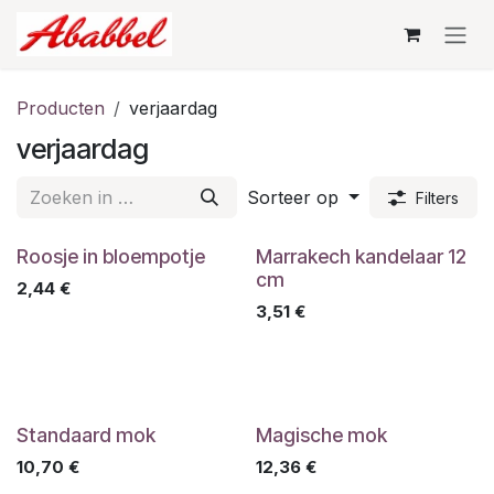
Overslaan naar inhoud
Producten
verjaardag
verjaardag
Sorteer op
Filters
Roosje in bloempotje
Marrakech kandelaar 12
cm
2,44
€
3,51
€
Standaard mok
Magische mok
10,70
€
12,36
€