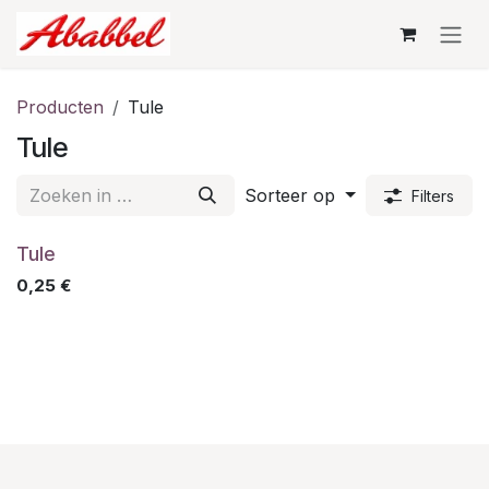
Overslaan naar inhoud
Producten
Tule
Tule
Sorteer op
Filters
Tule
0,25
€