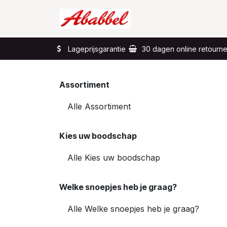
Overslaan naar inhoud
Home
Wat?
Lageprijsgarantie
30 dagen online retourn
Assortiment
Kies uw boodschap
Welke snoepjes heb je graag?