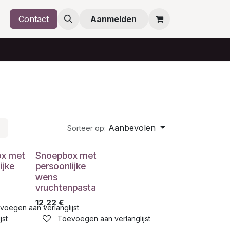
Contact
Aanmelden
Aanbevolen
Sorteer op:
x met
Snoepbox met
ijke
persoonlijke
wens
vruchtenpasta
12,22
€
voegen aan verlanglijst
jst
Toevoegen aan verlanglijst