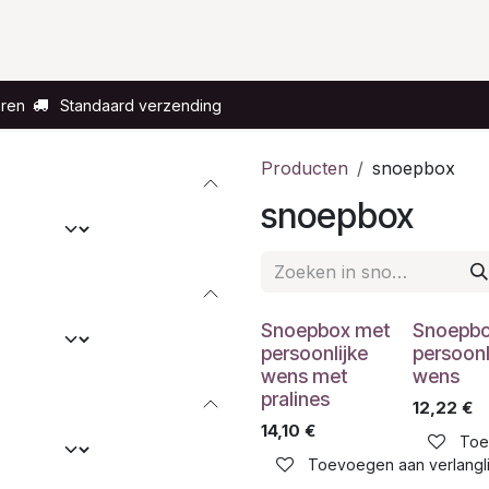
Voor wie?
Gelegenheid
Over ons
eren
Standaard verzending
Producten
snoepbox
snoepbox
Snoepbox met
Snoepbo
persoonlijke
persoonl
wens met
wens
pralines
12,22
€
14,10
€
Toe
Toevoegen aan verlangli