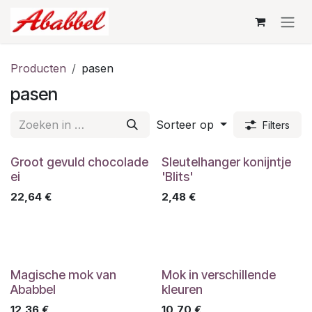
Overslaan naar inhoud
Producten
pasen
pasen
Sorteer op
Filters
Groot gevuld chocolade
Sleutelhanger konijntje
ei
'Blits'
22,64
€
2,48
€
Magische mok van
Mok in verschillende
Ababbel
kleuren
12,36
€
10,70
€