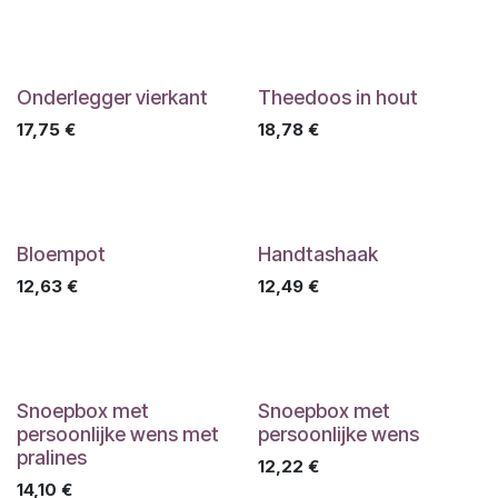
Onderlegger vierkant
Theedoos in hout
17,75
€
18,78
€
Bloempot
Handtashaak
12,63
€
12,49
€
Snoepbox met
Snoepbox met
persoonlijke wens met
persoonlijke wens
pralines
12,22
€
14,10
€