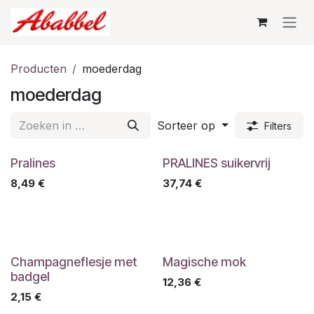
Overslaan naar inhoud
Producten
moederdag
moederdag
Sorteer op
Filters
Pralines
PRALINES suikervrij
8,49
€
37,74
€
Champagneflesje met
Magische mok
badgel
12,36
€
2,15
€