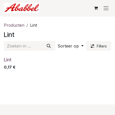
Overslaan naar inhoud
Producten
Lint
Lint
Sorteer op
Filters
Lint
0,17
€