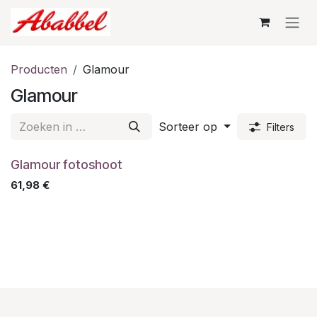
Overslaan naar inhoud
Producten
Glamour
Glamour
Sorteer op
Filters
Glamour fotoshoot
61,98
€