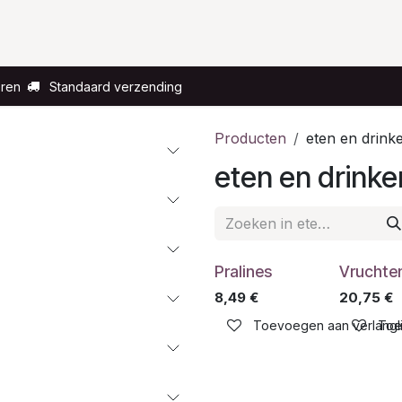
Voor wie?
Gelegenheid
Over ons
eren
Standaard verzending
Producten
eten en drink
eten en drinke
Pralines
Vruchte
8,49
€
20,75
€
Toevoegen aan verlangli
Toe