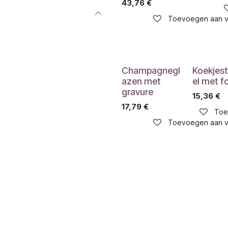
43,76
€
Toevoegen aan ve
Champagnegl
Koekjes
azen met
el met f
gravure
15,36
€
17,79
€
Toe
Toevoegen aan ve