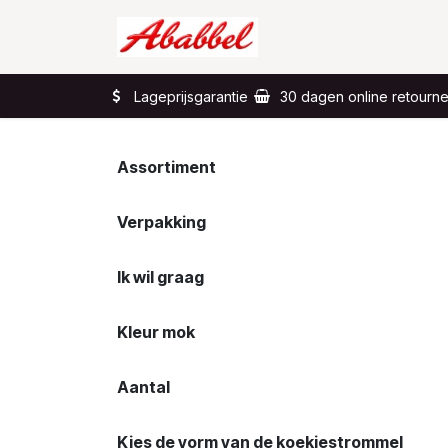
Overslaan naar inhoud
Home
Wat?
Lageprijsgarantie
30 dagen online retourn
Assortiment
Verpakking
Ik wil graag
Kleur mok
Aantal
Kies de vorm van de koekjestrommel