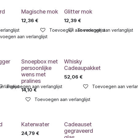
rd
Magische mok
Glitter mok
12,36
€
12,39
€
rlanglijst
Toevoegen aan verlanglijst
Toevoegen aan verlanglijst
voegen aan verlanglijst
gger
Snoepbox met
Whisky
persoonlijke
Cadeaupakket
wens met
52,06
€
pralines
rlanglijst
Toevoegen aan verlanglijst
Toevoegen aan verlang
14,10
€
Toevoegen aan verlanglijst
d
Katerwater
Cadeauset
gegraveerd
24,79
€
glas