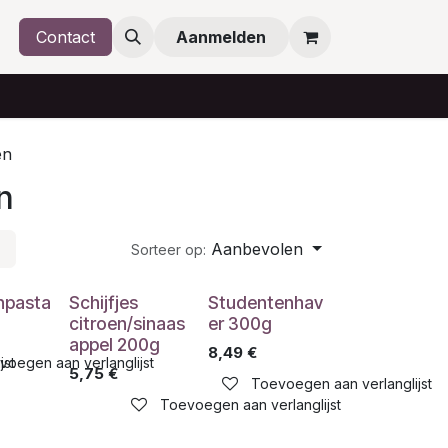
Contact
Aanmelden
en
n
Aanbevolen
Sorteer op:
npasta
Schijfjes
Studentenhav
citroen/sinaas
er 300g
appel 200g
8,49
€
jst
voegen aan verlanglijst
5,75
€
Toevoegen aan verlanglijst
Toevoegen aan verlanglijst