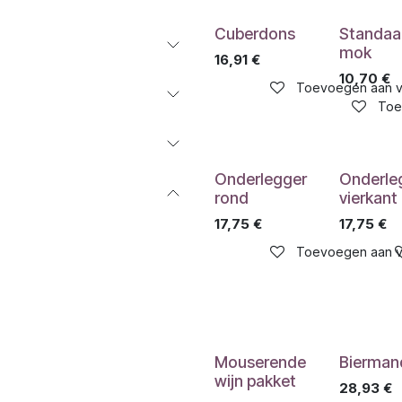
Cuberdons
Standaa
mok
16,91
€
10,70
€
Toevoegen aan ve
Toe
Onderlegger
Onderle
rond
vierkant
17,75
€
17,75
€
Toevoegen aan ve
Mouserende
Bierman
wijn pakket
28,93
€