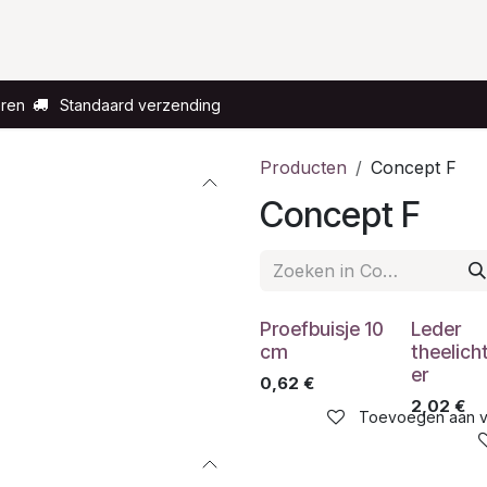
Voor wie?
Gelegenheid
Over ons
eren
Standaard verzending
Producten
Concept F
Concept F
Proefbuisje 10
Leder
cm
theelic
er
0,62
€
2,02
€
Toevoegen aan ve