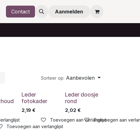
Contact
Aanmelden
Aanbevolen
Sorteer op:
Leder
Leder doosje
hthoud
fotokader
rond
2,19
€
2,02
€
rlanglijst
Toevoegen aan verlanglijst
Toevoegen aan verlang
Toevoegen aan verlanglijst