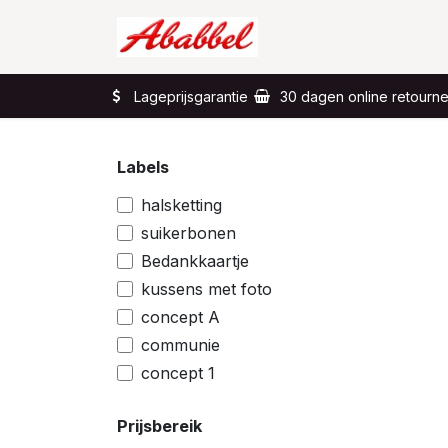
Overslaan naar inhoud
Home
Wat?
Lageprijsgarantie
30 dagen online retourn
Labels
halsketting
suikerbonen
Bedankkaartje
kussens met foto
concept A
communie
concept 1
Prijsbereik