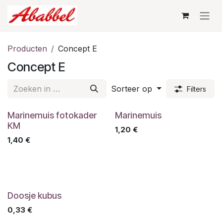
Overslaan naar inhoud
Producten
Concept E
Concept E
Sorteer op
Filters
Marinemuis fotokader
Marinemuis
KM
1,20
€
1,40
€
Doosje kubus
0,33
€