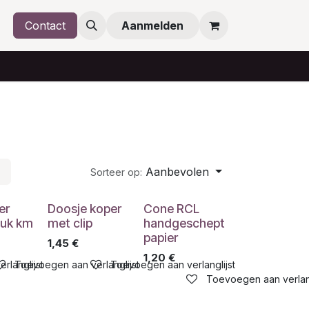
Contact
Aanmelden
Aanbevolen
Sorteer op:
er
Doosje koper
Cone RCL
tuk km
met clip
handgeschept
papier
1,45
€
1,20
€
rlanglijst
Toevoegen aan verlanglijst
Toevoegen aan verlanglijst
Toevoegen aan verlang