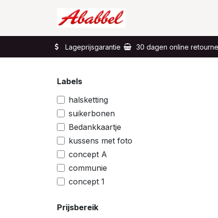
Overslaan naar inhoud
Home
Wat?
Lageprijsgarantie
30 dagen online retourn
Labels
halsketting
suikerbonen
Bedankkaartje
kussens met foto
concept A
communie
concept 1
Prijsbereik