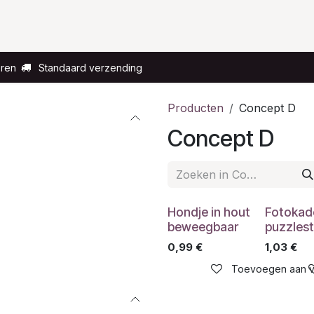
Voor wie?
Gelegenheid
Over ons
eren
Standaard verzending
Producten
Concept D
Concept D
Hondje in hout
Fotokad
beweegbaar
puzzles
0,99
€
1,03
€
Toevoegen aan ve