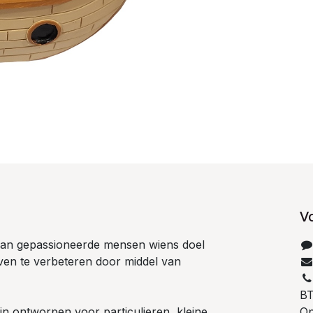
V
 van gepassioneerde mensen wiens doel
even te verbeteren door middel van
B
n ontworpen voor particulieren, kleine
Op