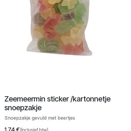
Zeemeermin sticker /kartonnetje
snoepzakje
Snoepzakje gevuld met beertjes
1,74
€
(Inclusief btw)