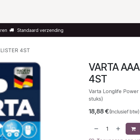
Voor wie?
Gelegenheid
Over ons
eren
Standaard verzending
LISTER 4ST
VARTA AAA
4ST
Varta Longlife Power
stuks)
18,88
€
(Inclusief btw)