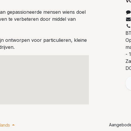
V
 van gepassioneerde mensen wiens doel
even te verbeteren door middel van
B
n ontworpen voor particulieren, kleine
Op
rijven.
ma
- 
Za
D
Aangebod
lands