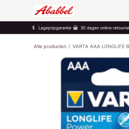
Overslaan naar inhoud
Home
Wat?
Lageprijsgarantie
30 dagen online retourn
Alle producten
VARTA AAA LONGLIFE B