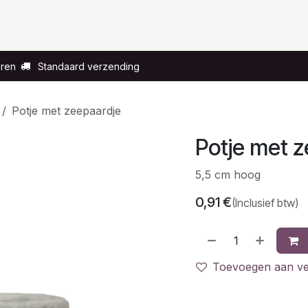
Voor wie?
Gelegenheid
Over ons
eren
Standaard verzending
Potje met zeepaardje
Potje met 
5,5 cm hoog
0,91
€
(Inclusief btw)
Toevoegen aan ver