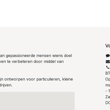
V
 van gepassioneerde mensen wiens doel
even te verbeteren door middel van
B
n ontworpen voor particulieren, kleine
Op
rijven.
ma
- 
Za
D