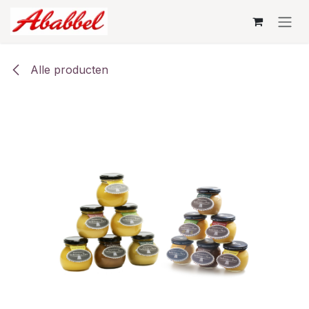
Overslaan naar inhoud
Alle producten