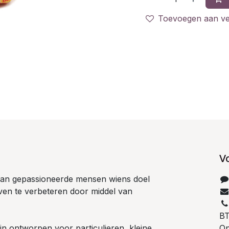
Toevoegen aan ver
V
 van gepassioneerde mensen wiens doel
even te verbeteren door middel van
B
n ontworpen voor particulieren, kleine
Op