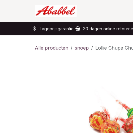
Overslaan naar inhoud
Home
Wat?
Lageprijsgarantie
30 dagen online retourn
Alle producten
snoep
Lollie Chupa Ch