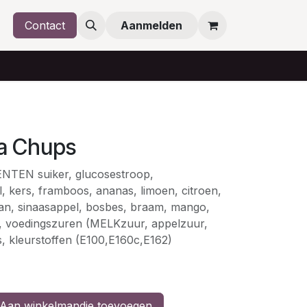
Contact
Aanmelden
pa Chups
TEN suiker, glucosestroop,
, kers, framboos, ananas, limoen, citroen,
aan, sinaasappel, bosbes, braam, mango,
, voedingszuren (MELKzuur, appelzuur,
s, kleurstoffen (E100,E160c,E162)
Aan winkelmandje toevoegen