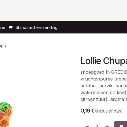
Voor wie?
Gelegenheid
Over ons
eren
Standaard verzending
ups
Lollie Chu
snoepgoed INGREDIEN
vruchtenpuree (appel
aardbei, perzik, ban
watermeloen en kiwi)
citroenzuur), aroma'
0,19
€
(Inclusief btw)