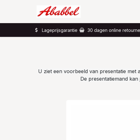
Overslaan naar inhoud
Home
Wat?
Lageprijsgarantie
30 dagen online retourn
U ziet een voorbeeld van presentatie met art
De presentatiemand kan je