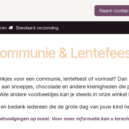
Voor wie?
Gelegenheid
Over ons
Neem contac
eren
Standaard verzending
ommunie & Lentefee
nkjes voor een communie, lentefeest of vormsel? Dan 
aan snoepjes, chocolade en andere kleinigheden die per
lle andere voorbeeldjes kan je steeds in onze wink
n bedank iedereen die de grote dag van jouw kind heef
itnodigingen op maat. Voor meer informatie kan u terecht