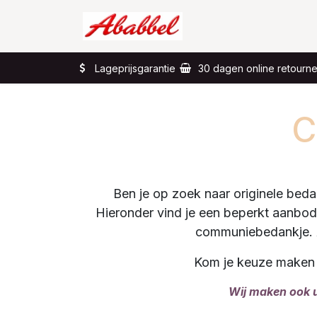
Overslaan naar inhoud
Home
Wat?
Lageprijsgarantie
30 dagen online retourn
C
Ben je op zoek naar originele beda
Hieronder vind je een beperkt aanbod 
communiebedankje. A
Kom je keuze maken e
Wij maken ook u