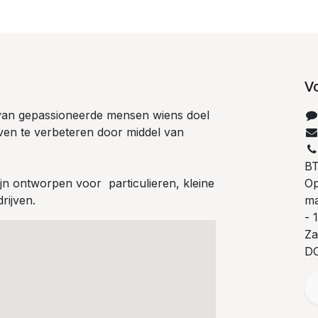
V
van gepassioneerde mensen wiens doel
even te verbeteren door middel van
B
jn ontworpen voor particulieren, kleine
Op
rijven.
ma
- 
Za
D